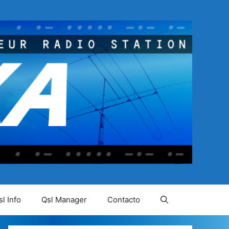
l Info
Qsl Manager
Contacto